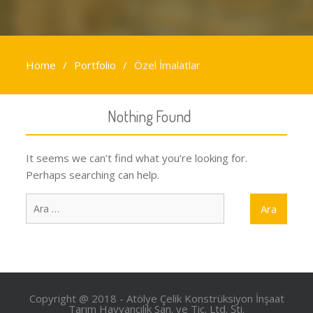
Home
Portfolio
Özel İmalatlar
Nothing Found
It seems we can’t find what you’re looking for.
Perhaps searching can help.
Arama:
Copyright @ 2018 - Atölye Çelik Konstrüksiyon İnşaat
Tarım Hayvancılık San. ve Tic. Ltd. Şti.