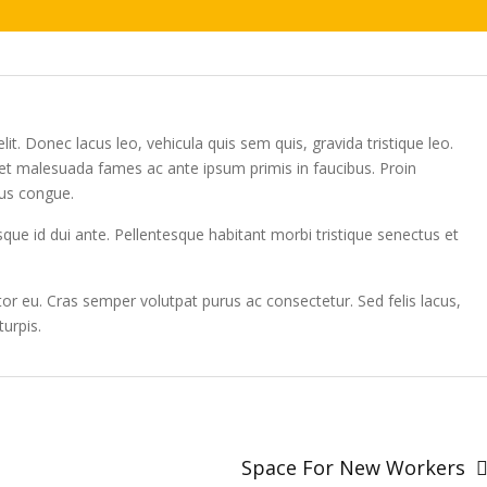
it. Donec lacus leo, vehicula quis sem quis, gravida tristique leo.
 et malesuada fames ac ante ipsum primis in faucibus. Proin
tus congue.
esque id dui ante. Pellentesque habitant morbi tristique senectus et
tor eu. Cras semper volutpat purus ac consectetur. Sed felis lacus,
turpis.
Space For New Workers