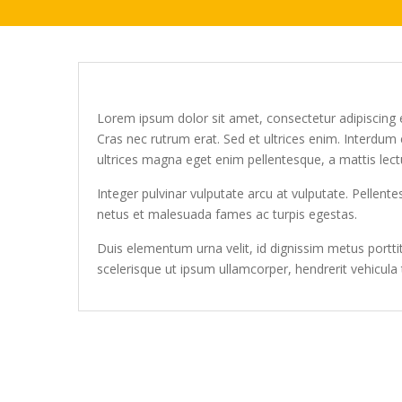
Lorem ipsum dolor sit amet, consectetur adipiscing el
Cras nec rutrum erat. Sed et ultrices enim. Interdum
ultrices magna eget enim pellentesque, a mattis lec
Integer pulvinar vulputate arcu at vulputate. Pellent
netus et malesuada fames ac turpis egestas.
Duis elementum urna velit, id dignissim metus portti
scelerisque ut ipsum ullamcorper, hendrerit vehicula 
Yazı
dolaşımı