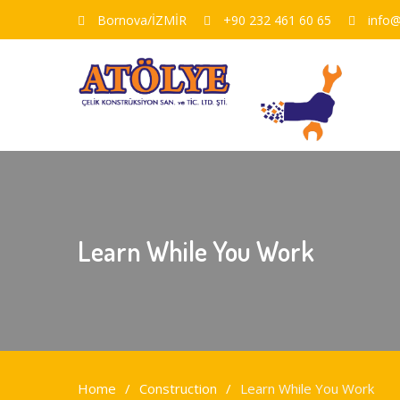
Bornova/İZMİR
+90 232 461 60 65
info@
Learn While You Work
Home
Construction
Learn While You Work